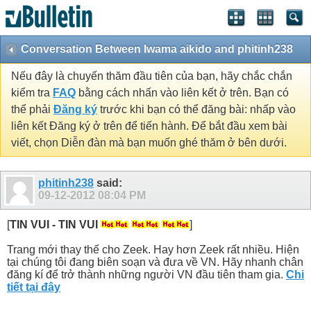
Conversation Between Iwama aikido and phitinh238
Nếu đây là chuyến thăm đầu tiên của bạn, hãy chắc chắn
kiểm tra
FAQ
bằng cách nhấn vào liên kết ở trên. Bạn có
thể phải
Đăng ký
trước khi bạn có thể đăng bài: nhấp vào
liên kết Đăng ký ở trên để tiến hành. Để bắt đầu xem bài
viết, chọn Diễn đàn mà bạn muốn ghé thăm ở bên dưới.
phitinh238
said:
09-12-2012
08:04 PM
[
TIN VUI - TIN VUI
]
Trang mới thay thế cho Zeek. Hay hơn Zeek rất nhiều. Hiện
tại chúng tôi đang biên soạn và đưa về VN. Hãy nhanh chân
đăng kí để trở thành những người VN đầu tiên tham gia.
Chi
tiết tại đây