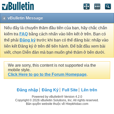
vBulletin Message
Nếu đây là chuyến thăm đầu tiên của bạn, hãy chắc chắn
kiểm tra
FAQ
bằng cách nhấn vào liên kết ở trên. Bạn có
thể phải
Đăng ký
trước khi bạn có thể đăng bài: nhấp vào
liên kết Đăng ký ở trên để tiến hành. Để bắt đầu xem bài
viết, chọn Diễn đàn mà bạn muốn ghé thăm ở bên dưới.
We are sorry, this content is not supported via the
mobile style.
Click Here to go to the Forum Homepage
.
Đăng nhập
Đăng Ký
Full Site
Lên trên
Powered by vBulletin® Version 4.2.0
Copyright © 2026 vBulletin Solutions, Inc. All rights reserved.
Bản quyền website thuộc về Hiepkhidao.com