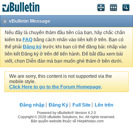
vBulletin Message
Nếu đây là chuyến thăm đầu tiên của bạn, hãy chắc chắn
kiểm tra
FAQ
bằng cách nhấn vào liên kết ở trên. Bạn có
thể phải
Đăng ký
trước khi bạn có thể đăng bài: nhấp vào
liên kết Đăng ký ở trên để tiến hành. Để bắt đầu xem bài
viết, chọn Diễn đàn mà bạn muốn ghé thăm ở bên dưới.
We are sorry, this content is not supported via the
mobile style.
Click Here to go to the Forum Homepage
.
Đăng nhập
Đăng Ký
Full Site
Lên trên
Powered by vBulletin® Version 4.2.0
Copyright © 2026 vBulletin Solutions, Inc. All rights reserved.
Bản quyền website thuộc về Hiepkhidao.com