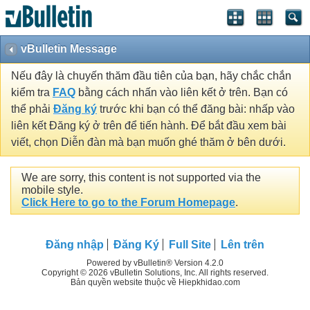
vBulletin Message
Nếu đây là chuyến thăm đầu tiên của bạn, hãy chắc chắn
kiểm tra
FAQ
bằng cách nhấn vào liên kết ở trên. Bạn có
thể phải
Đăng ký
trước khi bạn có thể đăng bài: nhấp vào
liên kết Đăng ký ở trên để tiến hành. Để bắt đầu xem bài
viết, chọn Diễn đàn mà bạn muốn ghé thăm ở bên dưới.
We are sorry, this content is not supported via the
mobile style.
Click Here to go to the Forum Homepage
.
Đăng nhập
Đăng Ký
Full Site
Lên trên
Powered by vBulletin® Version 4.2.0
Copyright © 2026 vBulletin Solutions, Inc. All rights reserved.
Bản quyền website thuộc về Hiepkhidao.com