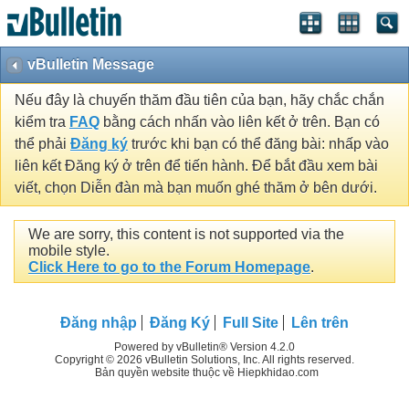
vBulletin Message
Nếu đây là chuyến thăm đầu tiên của bạn, hãy chắc chắn
kiểm tra
FAQ
bằng cách nhấn vào liên kết ở trên. Bạn có
thể phải
Đăng ký
trước khi bạn có thể đăng bài: nhấp vào
liên kết Đăng ký ở trên để tiến hành. Để bắt đầu xem bài
viết, chọn Diễn đàn mà bạn muốn ghé thăm ở bên dưới.
We are sorry, this content is not supported via the
mobile style.
Click Here to go to the Forum Homepage
.
Đăng nhập
Đăng Ký
Full Site
Lên trên
Powered by vBulletin® Version 4.2.0
Copyright © 2026 vBulletin Solutions, Inc. All rights reserved.
Bản quyền website thuộc về Hiepkhidao.com