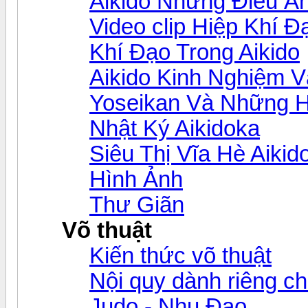
Aikido Những Điều Ẩ
Video clip Hiệp Khí Đ
Khí Đạo Trong Aikido
Aikido Kinh Nghiệm 
Yoseikan Và Những H
Nhật Ký Aikidoka
Siêu Thị Vĩa Hè Aikid
Hình Ảnh
Thư Giãn
Võ thuật
Kiến thức võ thuật
Nội quy dành riêng ch
Judo - Nhu Đạo