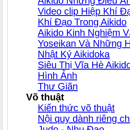
Aikido Những Điều Ẩ
Video clip Hiệp Khí Đ
Khí Đạo Trong Aikido
Aikido Kinh Nghiệm 
Yoseikan Và Những H
Nhật Ký Aikidoka
Siêu Thị Vĩa Hè Aikid
Hình Ảnh
Thư Giãn
Võ thuật
Kiến thức võ thuật
Nội quy dành riêng ch
Judo - Nhu Đạo