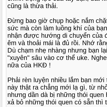
cũng là thừa thải.
Đừng bao giờ chụp hoặc nắm chặ
sức mà còn làm luồng khí của bạn
nhận được hướng di chuyển của đ
êm và thoải mái là đủ rồi. Nhớ r
Dù chạm nhẹ nhàng nhưng bạn lại
"xuyên" sâu vào cơ thể uke. Nghe 
nữa của HKĐ !
Phải rèn luyện nhiều lắm bạn mới 
này thật ra chẳng mới lạ gì, từ n
nhưng dần dà bị những thói quen 
xả bỏ những thói quen có sẵn thì 