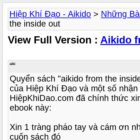
Hiệp Khí Đạo - Aikido
>
Những Bài
the inside out
View Full Version :
Aikido f
aiki
Quyển sách "aikido from the insid
của Hiệp Khí Đạo và một số nhận 
HiệpKhiDao.com đã chính thức xin
ebook này:
Xin 1 tràng pháo tay và cám ơn n
cuốn sách đó