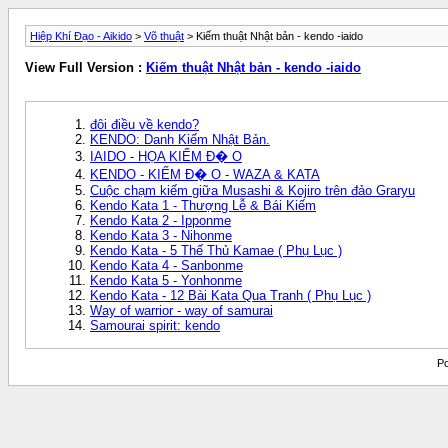
Hiệp Khí Đạo - Aikido
>
Võ thuật
> Kiếm thuật Nhật bản - kendo -iaido
View Full Version :
Kiếm thuật Nhật bản - kendo -iaido
đôi điều về kendo?
KENDO: Danh Kiếm Nhật Bản.
IAIDO - HỌA KIẾM Đ� O
KENDO - KIẾM Đ� O - WAZA & KATA
Cuộc chạm kiếm giữa Musashi & Kojiro trên đảo Graryu
Kendo Kata 1 - Thượng Lễ & Bái Kiếm
Kendo Kata 2 - Ipponme
Kendo Kata 3 - Nihonme
Kendo Kata - 5 Thế Thủ Kamae ( Phụ Lục )
Kendo Kata 4 - Sanbonme
Kendo Kata 5 - Yonhonme
Kendo Kata - 12 Bài Kata Qua Tranh ( Phụ Lục )
Way of warrior - way of samurai
Samourai spirit: kendo
Po