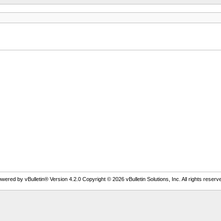
wered by vBulletin® Version 4.2.0 Copyright © 2026 vBulletin Solutions, Inc. All rights reserv