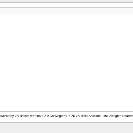
wered by vBulletin® Version 4.2.0 Copyright © 2026 vBulletin Solutions, Inc. All rights reserv