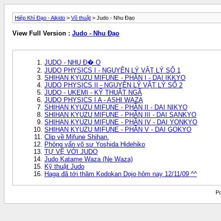
Hiệp Khí Đạo - Aikido
>
Võ thuật
> Judo - Nhu Đạo
View Full Version :
Judo - Nhu Đạo
JUDO - NHU Đ� O
JUDO PHYSICS I - NGUYÊN LÝ VẬT LÝ SỐ 1
SHIHAN KYUZU MIFUNE - PHẦN I - DAI IKKYO
JUDO PHYSICS II - NGUYÊN LÝ VẬT LÝ SỐ 2
JUDO - UKEMI - KỸ THUẬT NGÃ
JUDO PHYSICS I A - ASHI WAZA
SHIHAN KYUZU MIFUNE - PHẦN II - DAI NIKYO
SHIHAN KYUZU MIFUNE - PHẦN III - DAI SANKYO
SHIHAN KYUZU MIFUNE - PHẦN IV - DAI YONKYO
SHIHAN KYUZU MIFUNE - PHẦN V - DAI GOKYO
Clip về Mifune Shihan.
Phỏng vấn võ sư Yoshida Hidehiko
TỰ VỆ VỚI JUDO
Judo Katame Waza (Ne Waza)
Kỹ thuật Judo
Haga đã tới thăm Kodokan Dojo hôm nay 12/11/09 ^^
Po