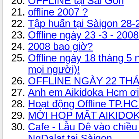
OFFLINE tại Sài Gòn
offline 2007 ?
Tập huấn tại Sàigon 28-
Offline ngày 23 -3 - 2008
2008 bao giờ?
Offline ngày 18 tháng 5 
mọi người)!
OFFLINE NGÀY 22 THÁ
Anh em Aikidoka Hcm ơi
Hoạt động Offline TP.H
MỜI HỌP MẶT AIKIDO
Cafe - Lẫu Dê vào chiều
NgDalat tại Sàigon