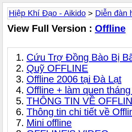
Hiệp Khí Đạo - Aikido
>
Diễn đàn 
View Full Version :
Offline
Cứu Trợ Đồng Bào Bị Bã
Quỹ OFFLINE
Offline 2006 tại Đà Lạt
Offline + làm quen thán
THÔNG TIN VỀ OFFLIN
Thông tin chi tiết về Offl
Mini offline