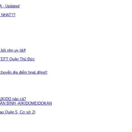
A - Updated
T NHAT??
 bôi nhọ uy t&#
m TDTT Quận Thủ Đức
chuyển địa điểm họat động!!
AIKIDO nào cả?
ÂN BÌNH -AIKIDOMEIDOKAN
hao Quận 5, Cơ sở 2)