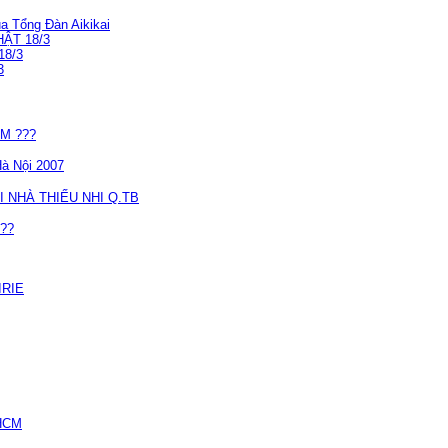
ủa Tổng Đàn Aikikai
ẬT 18/3
18/3
3
M ???
Hà Nội 2007
I NHÀ THIẾU NHI Q.TB
???
IRIE
PHCM