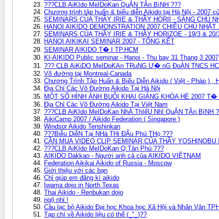
???CLB AiKIdo MeIDoKan QuẬN TÂn BìNH ???
Chương trình tập huấn & biểu diễn Aikido tại Hà Nội - 2007 c
SEMINARS CỦA THẦY IRIE & THẦY HORII - SÁNG CHỦ NH
HANOI AIKIDO DEMONSTRATION 2007 CHIỀU CHỦ NHẬT 
SEMINARS CỦA THẦY IRIE & THẦY HORIZOE - 19/3 & 20/
HANOI AIKIKAI SEMINAR 2007 - TỔNG KẾT
SEMINAR AIKIDO T� I TP.HCM
KI-AIKIDO Public seminar - Hanoi - Thu bay 31 Thang 3 2007
??? CLB AiKiDO MeIDoKAn TRuNG Ư� nG ĐoÀN TNCS HC
Võ đường tại Montreal-Canada
Chương Trình Tập Huấn & Biểu Diễn Aikido ( Việt - Pháp ) , 
Địa Chỉ Các Võ Đường Aikido Tại Hà Nội
MỘT SỐ HÌNH ẢNH BUỔI KHAI GIẢNG KHÓA HÈ 2007 T� 
Địa Chỉ Các Võ Đường Aikido Tại Việt Nam
???CLB AiKIdo MeIDoKan NhÀ ThIếU NhI QuẬN TÂn BìNH 
AikiCamp 2007 / Aikido Federation ( Singapore )
Windsor Aikido Tenshinkan
???Biễu DiễN Tại NHà THi ĐẤu Phú THọ ???
CẦN MUA VIDEO CLIP SEMINAR CỦA THẦY YOSHINOBU 
???CLB AiKIdo MeIDoKan Q.Tân Phú ???
AIKIDO Dakkao - Người anh cả của AIKIDO VIỆTNAM
Federation Aikikai Aikido of Russia - Moscow
Giới thiệu với các bạn
Chỉ giúp em đăng kí aikido
Iwama dojo in North Texas
Thai Aikido - Renbukan dojo
ngộ nhỉ !
Câu lạc bộ Aikido Đại học Khoa học Xã Hội và Nhân Văn T
Tạp chí về Aikido liệu có thể (_"_)??