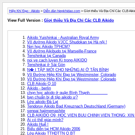
Hiệp Khí Đạo - Aikido
>
Diễn đàn hiepkhidao.com
> Gíơi thiêu Và Địa Chỉ Các CLB Aiki
View Full Version :
Gíơi thiêu Và Địa Chỉ Các CLB Aikido
Aikido Yuishinkai - Australian Royal Armỵ
Võ đường Aikido VJCC Shudokan tại Hà nội !
Nơi học Aikido TPHCM?
Võ đường Aikibudo tại Marseille-France
Tenshinkai tại Canada
noi ve cach luyen Ki trong AIKIDO
Tenshinkai ở Sài Gòn
N� I TẬP MỚI CHO NHỮNG AI Ở TÂN BÌNH
Võ Đường Hiệp Khí Đạo tại Westminster, Colorado
Võ Đường Hiệp Khí Đạo tại Westminster, Colorado
CLB Aikido Q.10
Aikido - berlin
chọn học aikido ở quận Bình Thạnh...............
bạn chuẩn bị đi tập aikido ư?
Lớp aikido Đà Lạt
Tendoruy Aikido Bad Kreuznach Deutschland (Germany)
senpai hajimemashite
CLB AIKIDO Q9, HOC VIEN BUU CHINH VIEN THONG: XIN
Ai có thể giúp mình?
Aikido Huế !
Biểu diễn tại HCM Aikido 2006
Lớp Aikido TTHDTTN Q.BT