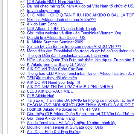
CLB Aikido RMIT Nam Sài Gòn!
Đại hội chào mừng 50 năm Aikido tại Việt Nam tổ chức ở US
tu van chuyen mon
CHO MINH HOI O Q.TAN PHU. HOC AIKIDO O DAU LA TO
Nơi học Aikkido dành cho người lớn???
Aikido Lam Dong
CLB AIkido TTHĐTTN quận Bình Thạnh
Giới thiệu website và diễn đàn TenshinkaiVietnam.Org
Địa chỉ lớp Aikido San Diego - US
Ki Aikido Summer Seminar 2009
Sự ích kỷ vẫn tồn tại trong con người AIKIDO VN ???
Mong diễn đàn Tenshinkai tôn trọng và gỡ bỏ những thông tin
Thư gửi Diễn đàn Tenshinkai và các thành viên
HCM - Aikido Quận Thủ Đức mở thêm lớp tập tại Trung tâ
Ki Aikido Seminar tháng 11 / 2009
AIKIDO.VN Thân Chào Các Bạn
Thông báo CLB Aikido Tenshinkai Hanoi - Aikido Hoa Sen 01 
TEN[4]rum thay đổi tên miền
AIKIDO.VN Need your help !!!!
AIKIDO NHA THI DAU RACH MIEU PHU NHUAN
CLUB AIKIDO RACHMIEU
CLB Aikido Huế
Tại sao ở Thành phố ĐÀ NẴNG lại không có một câu lạc bộ 
CHÀO MỪNG MỌI NGƯỜI GHE THĂM WED CUẢ AIKIDO T
Hotttttttt: Aikido Meidokan lên TV -HTV9 !!
Giới thiệu CLB Aikido Quận 5 (mới mở tại TT Văn hóa-Thể t
Giới thiệu Aikido Nha Trang
Aikido Tenshinkai Hà Nội kỷ niệm 10 năm thành lập
Mouliko Halèn sensei at Sunyata dojo, Oslo
Aiki Dojo- Hiệp Khí Đạo Đường