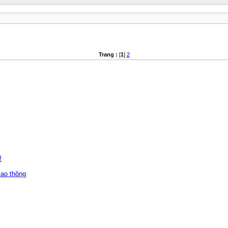
Trang :
[
1
]
2
!
iao thông