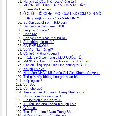
Nghịch Lý Của Thời Đại Chúng ta !
MUỐN BIẾT ĐÀN BÀ ??? XIN VÀO ĐÂY !!!
Phiếm Về Cái Tên
Ô CHỬ - ĐỒ CH� I MỚI CỦA HKD.COM ! XIN MỜI.
Bi� quyê�t cưa câ?m - MAN ONLY !
Sổ đen của chị em HKD.com
Đấu võ với thành viên HDK
tặng các "của ôi"
Hoàn Mỹ
Anh yêu em khác mọi người!
Anh không tin tôi à ?
CÀ PHÊ MUỐI !
Về Việt Nam ăn gì?
Cái lưởi không xương !
FREE Vé đi xem giải JUDO QUỐC TẾ !
MANGA - Hoạt hình về Aikido của Nhật Bản !
Các chị lắng nghe Đàn Ông chúng tôi YÊU !!!
Khi phụ nữ yêu
Hình ảnh NHẢY MÚA của Chị Gia_Khue thân yêu !
Thế giới này không bao giờ hoàn hảo
Kiếp người !
Vết Sẹo !
Con chó què
Tên của bạn dịch sang Tiếng Nhật là gì?
Những vần thơ yêu dấu !
Sự kỳ diệu của tình yêu !
11 điều đàn ông không hiểu phụ nữ
Giận hờn
Thơ Tình... iêu ! Nam Trung Bắc.
Những chàng trai "muộn" vợ