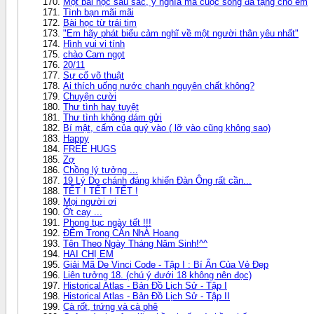
Một bài học sâu sắc, ý nghĩa mà cuộc sống đã tặng cho em
Tình bạn mãi mãi
Bài học từ trái tim
"Em hãy phát biểu cảm nghĩ về một người thân yêu nhất"
Hình vui vi tính
chào Cam ngọt
20/11
Sự cố võ thuật
Ai thích uống nước chanh nguyên chất không?
Chuyện cười
Thư tình hay tuyệt
Thư tình không dám gửi
Bí mật, cấm của quý vào ( lỡ vào cũng không sao)
Happy
FREE HUGS
Zợ
Chồng lý tưởng ...
19 Lý Do chánh đáng khiến Đàn Ông rất cần...
TẾT ! TẾT ! TẾT !
Mọi người ơi
Ớt cay ...
Phong tục ngày tết !!!
ĐÊm Trong CĂn NhÀ Hoang
Tên Theo Ngày Tháng Năm Sinh!^^
HAI CHỊ EM
Giải Mã De Vinci Code - Tập I : Bí Ẩn Của Vẻ Đẹp
Liên tưởng 18. (chú ý đưới 18 không nên đọc)
Historical Atlas - Bản Đồ Lịch Sử - Tập I
Historical Atlas - Bản Đồ Lịch Sử - Tập II
Cà rốt, trứng và cà phê