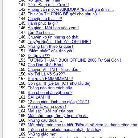
Nội quy... ăn nhậu !
Yêu - Đam mê - Cưới !
Phỏng vấn một vị AIKIDOKA "trụ cột gia đình"...
Thư của THƯỢNG ĐẾ gởi cho phụ nữ !
Chuyện có thật...!!!
Hạnh phúc là gì?
Ảo giác - Mời bạn vào xem !
Lần đầu tiên ...
Chuyện ko tin nhưng có thật
Truyện Ngắn - Tình Yêu OFFLINE !
Những tấm thiệp kì quái !
"Điểm nhấn" của tình yêu!
Đi tập võ???
TƯỜNG THUẬT BUỔI OFFLINE 2006 Từ Sài Gòn !
Cao Dao Nhật Bản !
Chuyện VI TÍNH - Nhức đầu !
Vợ Tôi Là Võ Sư???
Rượu và EMMMMMM !!!
Con gái !!! (Đề tai HOT như lẩu dê)
Tháng nào tính cách nấy
Bạn chọn nhân vật nào ?
SAI LẦM !!!!
12 con giáp dành cho giống "Cái" !
Ánh mắt và nụ cười !
Mài sắc 'lưỡi rìu' của bạn
Màu sắc trong tâm lý học hiện đại
Những câu thoại ...
Một phép toán cho ta biết "Điều gì sẽ đem lai thành công cho 
1 đoạn phim aikido magan nhật , khá hay
Những giấc mơ