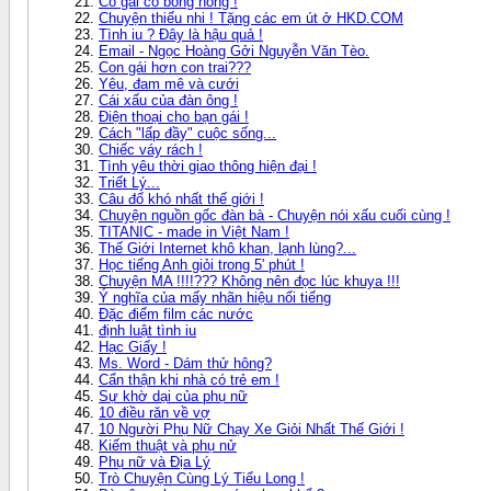
Cô gái có bông hồng !
Chuyện thiếu nhi ! Tặng các em út ở HKD.COM
Tình iu ? Đây là hậu quả !
Email - Ngọc Hoàng Gởi Nguyễn Văn Tèo.
Con gái hơn con trai???
Yêu, đam mê và cưới
Cái xấu của đàn ông !
Điện thoại cho bạn gái !
Cách "lấp đầy" cuộc sống...
Chiếc váy rách !
Tình yêu thời giao thông hiện đại !
Triết Lý...
Câu đố khó nhất thế giới !
Chuyện nguồn gốc đàn bà - Chuyện nói xấu cuối cùng !
TITANIC - made in Việt Nam !
Thế Giới Internet khô khan, lạnh lùng?...
Học tiếng Anh giỏi trong 5' phút !
Chuyện MA !!!!??? Không nên đọc lúc khuya !!!
Ý nghĩa của mấy nhãn hiệu nổi tiếng
Đặc điểm film các nước
định luật tình iu
Hạc Giấy !
Ms. Word - Dám thử hông?
Cẩn thận khi nhà có trẻ em !
Sự khờ dại của phụ nữ
10 điều răn về vợ
10 Người Phụ Nữ Chạy Xe Giỏi Nhất Thế Giới !
Kiếm thuật và phụ nử
Phụ nữ và Địa Lý
Trò Chuyện Cùng Lý Tiểu Long !