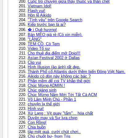
Cuộc trò chuyện giữa thầy thuốc và thần chết
Vietnam Idol!
Flash vui!
Hôn lễ Aikido
"Tình yêu" trên Google Search
Kiếp trước bạn là ai?
� i Quê hương!
Bán MÈO giá rẻ (Cò xin miễn).
"LẶNG"
TEM CÒ, Cò Tem
Video Tổ sư
Cho thuê địa điểm mở Dojo!!!
Asían Festival 2002 ở Dallas
Clip vui
Hình Illusion (ảo ảnh) rất đẹp.
Thành Phố cổ Atlantis dưới thềm biển Đông Việt Nam.
Aikido có đòn này không các bác ?
Phần mềm để coi TV khắp thế giới
Chúc Mừng ADMIN !
Chúc giáng sinh
Chúc Mừng Năm Mới Tới Tẩt Cả ACM
Võ Lâm Minh Chủ - Phần 1
chuyện lạ thế giới
Hình vui!
Xứ Lạng : Vịt quay "tắm"... hóa chất
Duyên may và Sự lựa chọn
Con Rồng!
Chia buồn
tập mệt quá, cười chút chơi..
Chú chuột bự- from Tris