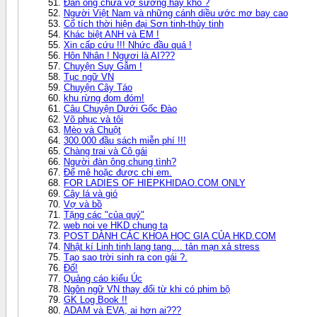
Đàn ông chưa vợ sướng hay khổ ?
Người Việt Nam và những cánh diều ước mơ bay cao
Cổ tích thời hiện đại Sơn tinh-thủy tinh
Khác biệt ANH và EM !
Xin cấp cứu !!! Nhức đầu quá !
Hôn Nhân ! Ngươi là AI???
Chuyện Suy Gẫm !
Tục ngữ VN
Chuyện Cây Táo
khu rừng đom đóm!
Câu Chuyện Dưới Gốc Đào
Võ phục và tôi
Mèo và Chuột
300.000 đầu sách miễn phí !!!
Chàng trai và Cô gái
Người đàn ông chung tình?
Để mê hoặc được chị em.
FOR LADIES OF HIEPKHIDAO.COM ONLY
Cây lá và gió
Vợ và bồ
Tặng các "của quý"
web noi ve HKD chung ta
POST DÀNH CÁC KHOA HỌC GIA CỦA HKD.COM
Nhật kí Linh tinh lang tang.... tản mạn xả stress
Tạo sao trời sinh ra con gái ?.
Đố!
Quảng cáo kiểu Úc
Ngôn ngữ VN thay đổi từ khi có phim bộ
GK Log Book !!
ADAM và EVA, ai hơn ai???