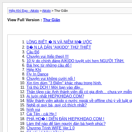
Hiệp Khí Đạo - Aikido
>
Aikido
> Thư Giãn
View Full Version :
Thư Giãn
LÒNG BIẾT � N VÀ NIỀM M� ƯỚC
B� N LÀ DÂN "AIKIDO" THỨ THIỆT
Câu Đố
Chuyện vui (tiếp theo) !!!
10 lý do chính đáng AIKIDO tuyệt vời hơn NGƯỜI TÌNH.
Bài học từ những câu đố !
Hiệp Khí
Fly In Dance
Chuyện vui không cười nổi !
Xin tìm dùm "3 Điểm" khác nhau trong hình.
Trả thù DCH ! Mời bạn vào đây...
Thân tặng các Anh thành viên đã có gia đình... chưa vợ miễn
Ai lười nhất HIEPKHIDAO.COM?
Mấy thành viên aikido o nước ngoài về offline chú ý về luật g
Nghề gì quý bà, quý cô thích nhất?
hình vui
Cái Tên - cái Họ !
PHÁ HO� I DIỄN ĐÀN HIEPKHIDAO.COM !
Làm thế nào để làm người đàn bà hạnh phúc?
Chương Trình WIFE Ver.1.0