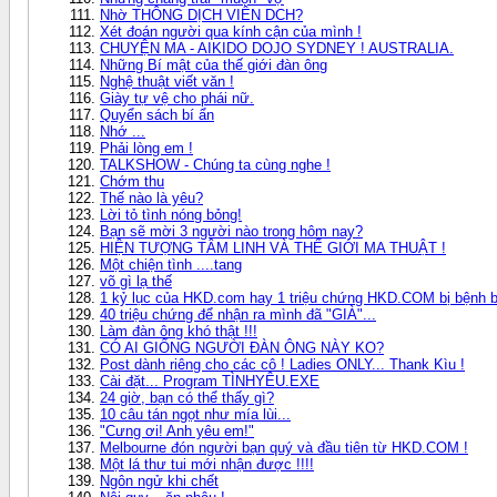
Nhờ THÔNG DỊCH VIÊN DCH?
Xét đoán người qua kính cận của mình !
CHUYỆN MA - AIKIDO DOJO SYDNEY ! AUSTRALIA.
Những Bí mật của thế giới đàn ông
Nghệ thuật viết văn !
Giày tự vệ cho phái nữ.
Quyển sách bí ẩn
Nhớ ...
Phải lòng em !
TALKSHOW - Chúng ta cùng nghe !
Chớm thu
Thế nào là yêu?
Lời tỏ tình nóng bỏng!
Bạn sẽ mời 3 người nào trong hôm nay?
HIỆN TƯỢNG TÂM LINH VÀ THẾ GIỚI MA THUẬT !
Một chiện tình ....tang
võ gì lạ thế
1 kỷ lục của HKD.com hay 1 triệu chứng HKD.COM bị bệnh b
40 triệu chứng để nhận ra mình đã "GIÀ"...
Làm đàn ông khó thật !!!
CÓ AI GIỐNG NGƯỜI ĐÀN ÔNG NÀY KO?
Post dành riêng cho các cô ! Ladies ONLY... Thank Kìu !
Cài đặt... Program TÌNHYÊU.EXE
24 giờ, bạn có thể thấy gì?
10 câu tán ngọt như mía lùi...
"Cưng ơi! Anh yêu em!"
Melbourne đón người bạn quý và đầu tiên từ HKD.COM !
Một lá thư tui mới nhận được !!!!
Ngôn ngử khi chết