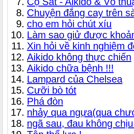
Cọ Sát - Aikido & Võ thu
Chuyện đắng cay trên sàn
cho em hỏi chút xíu
Làm sao giử được khoản
Xin hỏi về kinh nghiệm 
Aikido không thực chiến
Aikido chữa bệnh !!!
Lampard của Chelsea
Cưỡi bò tót
Phá đòn
nhảy qua ngựa(qua chướ
ngã sau, đau không chịu