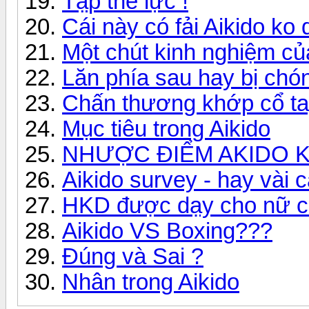
Tập thể lực !
Cái này có fải Aikido ko 
Một chút kinh nghiệm của
Lăn phía sau hay bị chó
Chấn thương khớp cổ ta
Mục tiêu trong Aikido
NHƯỢC ĐIỂM AKIDO K
Aikido survey - hay vài c
HKD được dạy cho nữ cậ
Aikido VS Boxing???
Đúng và Sai ?
Nhân trong Aikido