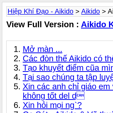
Hiệp Khí Đạo - Aikido
>
Aikido
> A
View Full Version :
Aikido 
Mở màn ...
Các đòn thế Aikido có th
Tạo khuyết điểm cũa mìn
Tại sao chúng ta tập lu
Xin các anh chỉ giáo em 
không tốt del d
Xin hỏi mọi ng`?