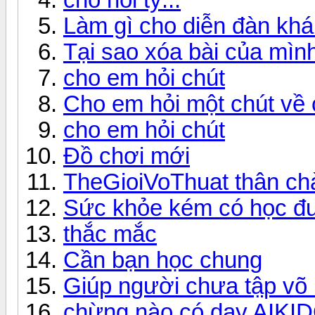
Làm gì cho diễn đàn kh
Tại sao xóa bài của mìn
cho em hỏi chút
Cho em hỏi một chút về 
cho em hỏi chút
Đồ chơi mới
TheGioiVoThuat thân ch
Sức khỏe kém có học đư
thắc mắc
Cần bạn học chung
Giúp người chưa tập võ 
chừng nào có dạy AIKI