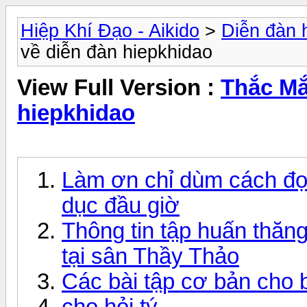
Hiệp Khí Đạo - Aikido
>
Diễn đàn 
về diễn đàn hiepkhidao
View Full Version :
Thắc Mắ
hiepkhidao
Làm ơn chỉ dùm cách đọc
dục đầu giờ
Thông tin tập huấn thăn
tại sân Thầy Thảo
Các bài tập cơ bản cho 
cho hỏi tý...