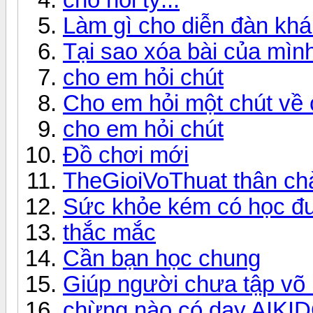
Làm gì cho diễn đàn kh
Tại sao xóa bài của mìn
cho em hỏi chút
Cho em hỏi một chút về 
cho em hỏi chút
Đồ chơi mới
TheGioiVoThuat thân ch
Sức khỏe kém có học đư
thắc mắc
Cần bạn học chung
Giúp người chưa tập võ 
chừng nào có dạy AIKI