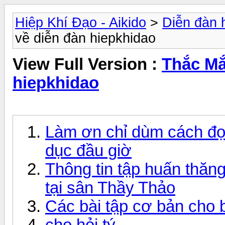
Hiệp Khí Đạo - Aikido
>
Diễn đàn 
về diễn đàn hiepkhidao
View Full Version :
Thắc Mắ
hiepkhidao
Làm ơn chỉ dùm cách đọc
dục đầu giờ
Thông tin tập huấn thăn
tại sân Thầy Thảo
Các bài tập cơ bản cho 
cho hỏi tý...