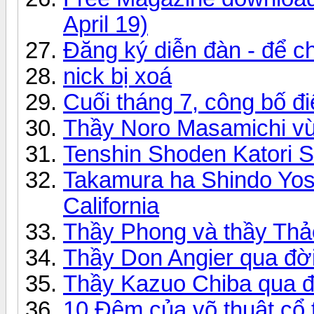
April 19)
Đăng ký diễn đàn - để 
nick bị xoá
Cuối tháng 7, công bố đi
Thầy Noro Masamichi vừ
Tenshin Shoden Katori S
Takamura ha Shindo Yo
California
Thầy Phong và thầy Thả
Thầy Don Angier qua đờ
Thầy Kazuo Chiba qua đ
10 Đêm của võ thuật cổ 