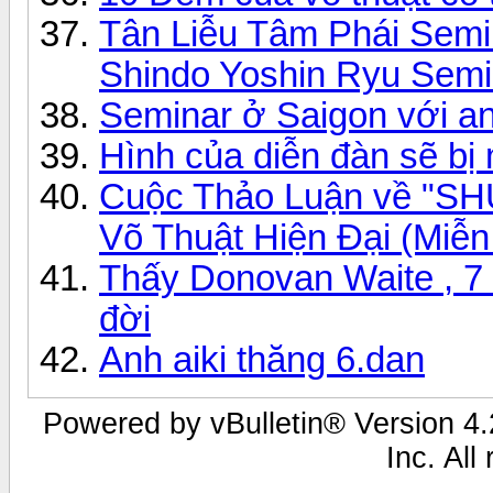
Tân Liễu Tâm Phái Semi
Shindo Yoshin Ryu Semi
Seminar ở Saigon với a
Hình của diễn đàn sẽ bị
Cuộc Thảo Luận về "SHU
Võ Thuật Hiện Đại (Miễn
Thấy Donovan Waite , 7 
đời
Anh aiki thăng 6.dan
Powered by vBulletin® Version 4.2
Inc. All