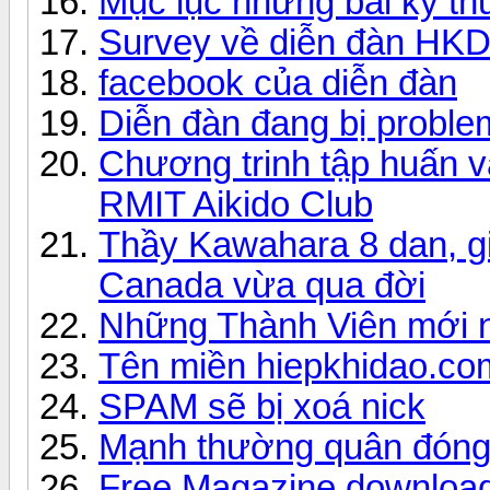
Mục lục những bài kỹ th
Survey về diễn đàn HKD
facebook của diễn đàn
Diễn đàn đang bị proble
Chương trinh tập huấn và
RMIT Aikido Club
Thầy Kawahara 8 dan, giá
Canada vừa qua đời
Những Thành Viên mới 
Tên miền hiepkhidao.com
SPAM sẽ bị xoá nick
Mạnh thường quân đóng 
Free Magazine download 