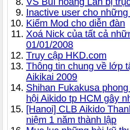
VS Buì hoang Lân bị trụ
Inactive user cho nhữn
Kiếm Mod cho diễn đàn
Xoá Nick của tất cả nhữ
01/01/2008
Truy cập HKD.com
Thông tin chung về lớp t
Aikikai 2009
Shihan Fukakusa phong 
hội Aikido tp HCM gây n
[Hanoi] CLB Aikido Thanh
niệm 1 năm thành lập