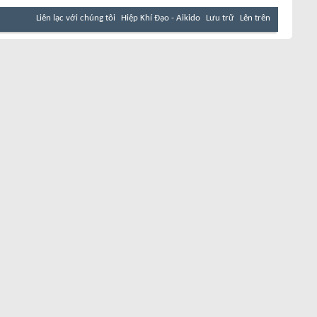
Liên lạc với chúng tôi
Hiệp Khí Đạo - Aikido
Lưu trữ
Lên trên