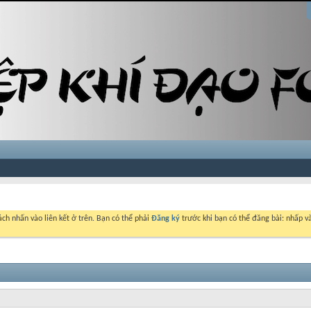
ch nhấn vào liên kết ở trên. Bạn có thể phải
Đăng ký
trước khi bạn có thể đăng bài: nhấp và