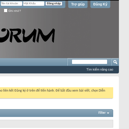
Trợ giúp
Đăng Ký
Ghi nhớ?
Tìm kiếm nâng cao
o liên kết Đăng ký ở trên để tiến hành. Để bắt đầu xem bài viết, chọn Diễn
Filter