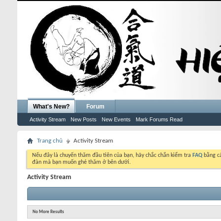
What's New?
Forum
Activity Stream
New Posts
New Events
Mark Forums Read
Trang chủ
Activity Stream
Nếu đây là chuyến thăm đầu tiên của bạn, hãy chắc chắn kiểm tra
FAQ
bằng cá
đàn mà bạn muốn ghé thăm ở bên dưới.
Activity Stream
No More Results