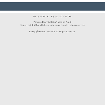
Múi giờ GMT +7. Bây giờ là
03:31 PM
.
Powered by vBulletin® Version 4.2.0
Copyright © 2026 vBulletin Solutions, Inc. All rights reserved.
Bản quyền website thuộc về Hiepkhidao.com