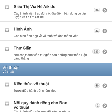
Siêu Thị Vĩa Hè Aikido
34
Các thành viên trao đổi các địa điểm bán dụng cụ tập
luyện và tin tức Offline
Hình Ảnh
21
Các hình ảnh đẹp về võ thuật và ảnh thành viên
Thư Giãn
313
Nơi các thành viên thư giãn sau những phút thảo luận
căng thẳng
Võ thuật
Võ thuật
Kiến thức võ thuật
50
Được điều hành bởi nhóm Mod
Nội quy dành riêng cho Box
2
võ thuật
Các thành viên vào xem để tránh vi phạm