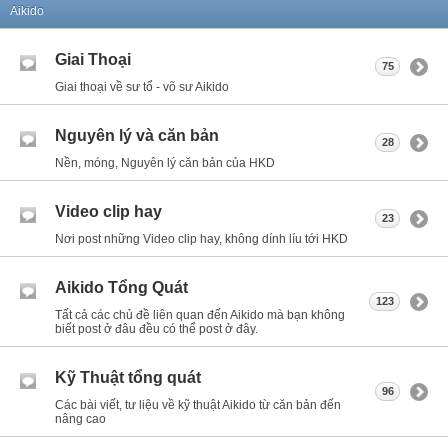
Aikido
Giai Thoại
75
Giai thoại về sư tổ - võ sư Aikido
Nguyên lý và căn bản
28
Nền, móng, Nguyên lý căn bản của HKD
Video clip hay
23
Nơi post những Video clip hay, không dính líu tới HKD
Aikido Tổng Quát
123
Tất cả các chủ đề liên quan đến Aikido mà bạn không
biết post ở đâu đều có thể post ở đây.
Kỹ Thuật tổng quát
96
Các bài viết, tư liệu về kỹ thuật Aikido từ căn bản đến
nâng cao