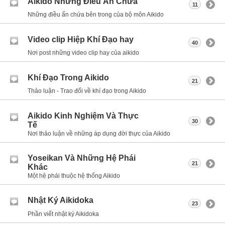
Aikido Những Điều Ẩn Chứa
11
Những điều ẩn chứa bên trong của bộ môn Aikido
Video clip Hiệp Khí Đạo hay
40
Nơi post những video clip hay của aikido
Khí Đạo Trong Aikido
21
Thảo luận - Trao đổi về khí đạo trong Aikido
Aikido Kinh Nghiệm Và Thực
30
Tế
Nơi thảo luận về những áp dụng đời thực của Aikido
Yoseikan Và Những Hệ Phái
21
Khác
Một hệ phái thuộc hệ thống Aikido
Nhật Ký Aikidoka
23
Phần viết nhật ký Aikidoka