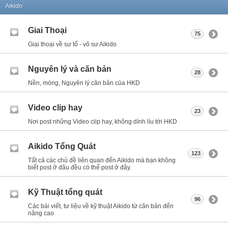
Aikido
Giai Thoại
75
Giai thoại về sư tổ - võ sư Aikido
Nguyên lý và căn bản
28
Nền, móng, Nguyên lý căn bản của HKD
Video clip hay
23
Nơi post những Video clip hay, không dính líu tới HKD
Aikido Tổng Quát
123
Tất cả các chủ đề liên quan đến Aikido mà bạn không
biết post ở đâu đều có thể post ở đây.
Kỹ Thuật tổng quát
96
Các bài viết, tư liệu về kỹ thuật Aikido từ căn bản đến
nâng cao