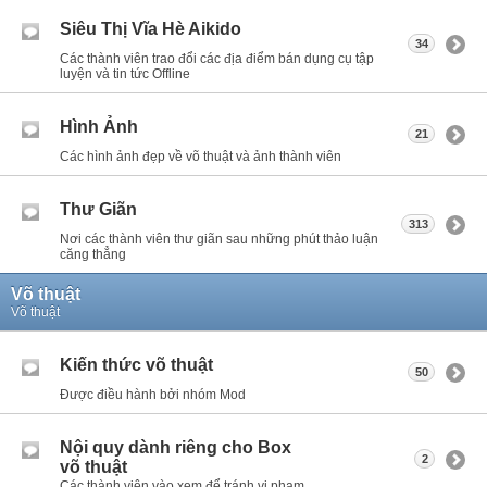
Siêu Thị Vĩa Hè Aikido
34
Các thành viên trao đổi các địa điểm bán dụng cụ tập
luyện và tin tức Offline
Hình Ảnh
21
Các hình ảnh đẹp về võ thuật và ảnh thành viên
Thư Giãn
313
Nơi các thành viên thư giãn sau những phút thảo luận
căng thẳng
Võ thuật
Võ thuật
Kiến thức võ thuật
50
Được điều hành bởi nhóm Mod
Nội quy dành riêng cho Box
2
võ thuật
Các thành viên vào xem để tránh vi phạm