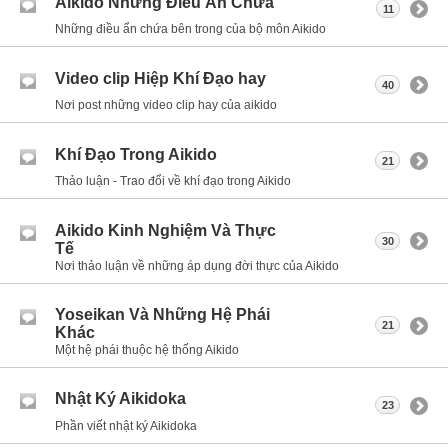
Aikido Những Điều Ẩn Chứa
11
Những điều ẩn chứa bên trong của bộ môn Aikido
Video clip Hiệp Khí Đạo hay
40
Nơi post những video clip hay của aikido
Khí Đạo Trong Aikido
21
Thảo luận - Trao đổi về khí đạo trong Aikido
Aikido Kinh Nghiệm Và Thực
30
Tế
Nơi thảo luận về những áp dụng đời thực của Aikido
Yoseikan Và Những Hệ Phái
21
Khác
Một hệ phái thuộc hệ thống Aikido
Nhật Ký Aikidoka
23
Phần viết nhật ký Aikidoka