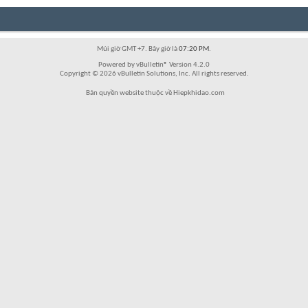
Múi giờ GMT +7. Bây giờ là
07:20 PM
.
Powered by vBulletin® Version 4.2.0
Copyright © 2026 vBulletin Solutions, Inc. All rights reserved.
Bản quyền website thuộc về Hiepkhidao.com