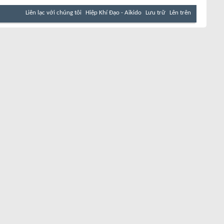
Liên lạc với chúng tôi
Hiệp Khí Đạo - Aikido
Lưu trữ
Lên trên