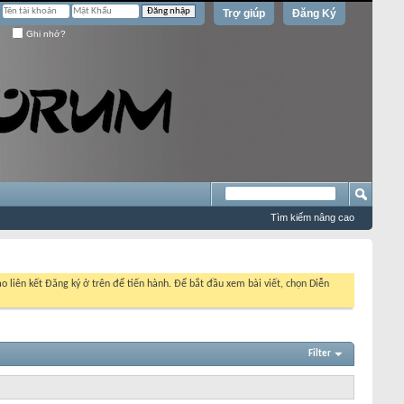
Trợ giúp
Đăng Ký
Ghi nhớ?
Tìm kiếm nâng cao
o liên kết Đăng ký ở trên để tiến hành. Để bắt đầu xem bài viết, chọn Diễn
Filter