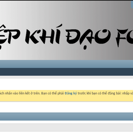
ch nhấn vào liên kết ở trên. Bạn có thể phải
Đăng ký
trước khi bạn có thể đăng bài: nhấp và