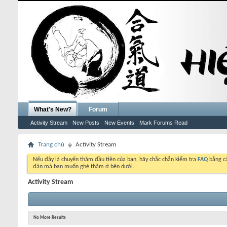
What's New?
Forum
Activity Stream
New Posts
New Events
Mark Forums Read
Trang chủ
Activity Stream
Nếu đây là chuyến thăm đầu tiên của bạn, hãy chắc chắn kiểm tra
FAQ
bằng cá
đàn mà bạn muốn ghé thăm ở bên dưới.
Activity Stream
No More Results