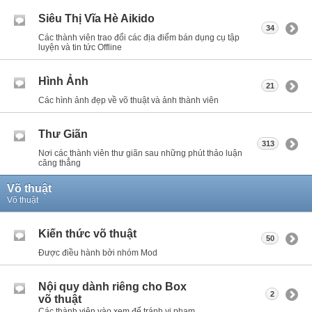
Siêu Thị Vĩa Hè Aikido
34
Các thành viên trao đổi các địa điểm bán dụng cụ tập
luyện và tin tức Offline
Hình Ảnh
21
Các hình ảnh đẹp về võ thuật và ảnh thành viên
Thư Giãn
313
Nơi các thành viên thư giãn sau những phút thảo luận
căng thẳng
Võ thuật
Võ thuật
Kiến thức võ thuật
50
Được điều hành bởi nhóm Mod
Nội quy dành riêng cho Box
2
võ thuật
Các thành viên vào xem để tránh vi phạm