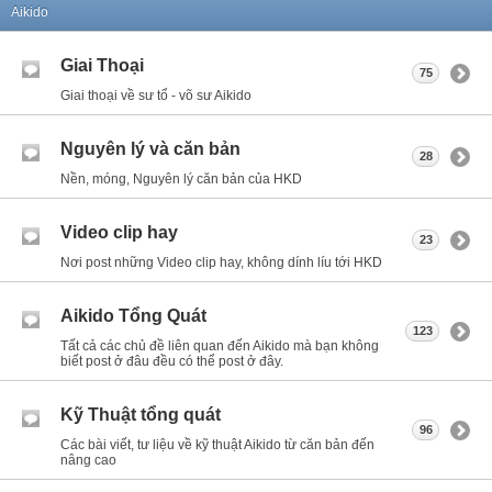
Aikido
Giai Thoại
75
Giai thoại về sư tổ - võ sư Aikido
Nguyên lý và căn bản
28
Nền, móng, Nguyên lý căn bản của HKD
Video clip hay
23
Nơi post những Video clip hay, không dính líu tới HKD
Aikido Tổng Quát
123
Tất cả các chủ đề liên quan đến Aikido mà bạn không
biết post ở đâu đều có thể post ở đây.
Kỹ Thuật tổng quát
96
Các bài viết, tư liệu về kỹ thuật Aikido từ căn bản đến
nâng cao