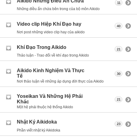
Aikido Những Điều Ẩn Chứa
11
Những điều ẩn chứa bên trong của bộ môn Aikido
Video clip Hiệp Khí Đạo hay
40
Nơi post những video clip hay của aikido
Khí Đạo Trong Aikido
21
Thảo luận - Trao đổi về khí đạo trong Aikido
Aikido Kinh Nghiệm Và Thực
30
Tế
Nơi thảo luận về những áp dụng đời thực của Aikido
Yoseikan Và Những Hệ Phái
21
Khác
Một hệ phái thuộc hệ thống Aikido
Nhật Ký Aikidoka
23
Phần viết nhật ký Aikidoka