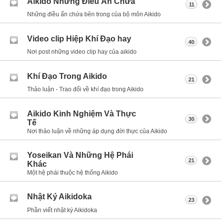
Aikido Những Điều Ẩn Chứa
11
Những điều ẩn chứa bên trong của bộ môn Aikido
Video clip Hiệp Khí Đạo hay
40
Nơi post những video clip hay của aikido
Khí Đạo Trong Aikido
21
Thảo luận - Trao đổi về khí đạo trong Aikido
Aikido Kinh Nghiệm Và Thực
30
Tế
Nơi thảo luận về những áp dụng đời thực của Aikido
Yoseikan Và Những Hệ Phái
21
Khác
Một hệ phái thuộc hệ thống Aikido
Nhật Ký Aikidoka
23
Phần viết nhật ký Aikidoka