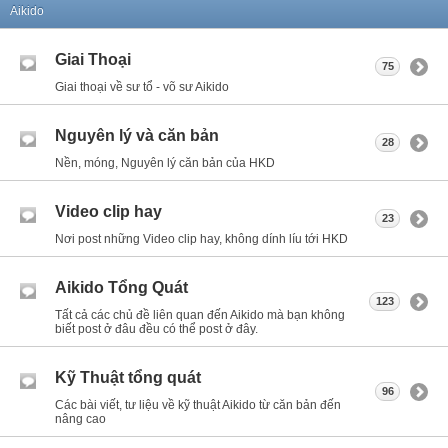
Aikido
Giai Thoại
75
Giai thoại về sư tổ - võ sư Aikido
Nguyên lý và căn bản
28
Nền, móng, Nguyên lý căn bản của HKD
Video clip hay
23
Nơi post những Video clip hay, không dính líu tới HKD
Aikido Tổng Quát
123
Tất cả các chủ đề liên quan đến Aikido mà bạn không
biết post ở đâu đều có thể post ở đây.
Kỹ Thuật tổng quát
96
Các bài viết, tư liệu về kỹ thuật Aikido từ căn bản đến
nâng cao