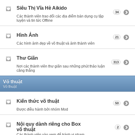
Siêu Thị Vĩa Hè Aikido
34
Các thành viên trao đổi các địa điểm bán dụng cụ tập
luyện và tin tức Offline
Hình Ảnh
21
Các hình ảnh đẹp về võ thuật và ảnh thành viên
Thư Giãn
313
Nơi các thành viên thư giãn sau những phút thảo luận
căng thẳng
Võ thuật
Võ thuật
Kiến thức võ thuật
50
Được điều hành bởi nhóm Mod
Nội quy dành riêng cho Box
2
võ thuật
Các thành viên vào xem để tránh vi phạm