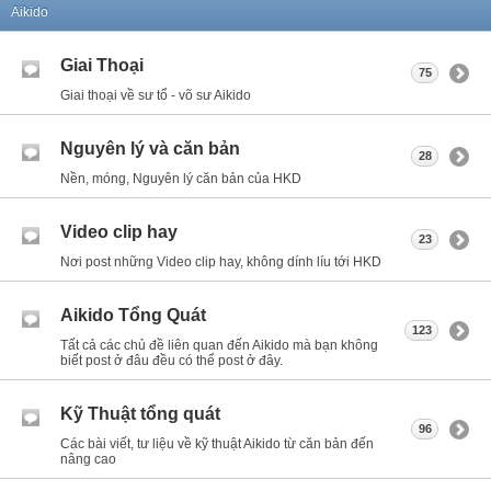
Aikido
Giai Thoại
75
Giai thoại về sư tổ - võ sư Aikido
Nguyên lý và căn bản
28
Nền, móng, Nguyên lý căn bản của HKD
Video clip hay
23
Nơi post những Video clip hay, không dính líu tới HKD
Aikido Tổng Quát
123
Tất cả các chủ đề liên quan đến Aikido mà bạn không
biết post ở đâu đều có thể post ở đây.
Kỹ Thuật tổng quát
96
Các bài viết, tư liệu về kỹ thuật Aikido từ căn bản đến
nâng cao