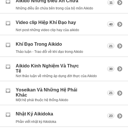
Aikido Những Điều Ẩn Chứa
11
Những điều ẩn chứa bên trong của bộ môn Aikido
Video clip Hiệp Khí Đạo hay
40
Nơi post những video clip hay của aikido
Khí Đạo Trong Aikido
21
Thảo luận - Trao đổi về khí đạo trong Aikido
Aikido Kinh Nghiệm Và Thực
30
Tế
Nơi thảo luận về những áp dụng đời thực của Aikido
Yoseikan Và Những Hệ Phái
21
Khác
Một hệ phái thuộc hệ thống Aikido
Nhật Ký Aikidoka
23
Phần viết nhật ký Aikidoka