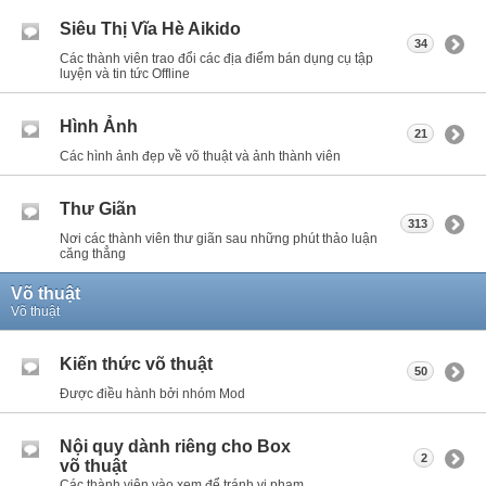
Siêu Thị Vĩa Hè Aikido
34
Các thành viên trao đổi các địa điểm bán dụng cụ tập
luyện và tin tức Offline
Hình Ảnh
21
Các hình ảnh đẹp về võ thuật và ảnh thành viên
Thư Giãn
313
Nơi các thành viên thư giãn sau những phút thảo luận
căng thẳng
Võ thuật
Võ thuật
Kiến thức võ thuật
50
Được điều hành bởi nhóm Mod
Nội quy dành riêng cho Box
2
võ thuật
Các thành viên vào xem để tránh vi phạm