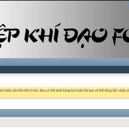
ch nhấn vào liên kết ở trên. Bạn có thể phải
Đăng ký
trước khi bạn có thể đăng bài: nhấp và