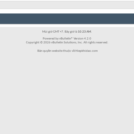
Múi giờ GMT +7. Bây giờ là
10:23 AM
.
Powered by vBulletin® Version 4.2.0
Copyright © 2026 vBulletin Solutions, Inc. All rights reserved.
Bản quyền website thuộc về Hiepkhidao.com