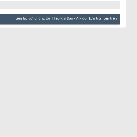
Liên lạc với chúng tôi
Hiệp Khí Đạo - Aikido
Lưu trữ
Lên trên