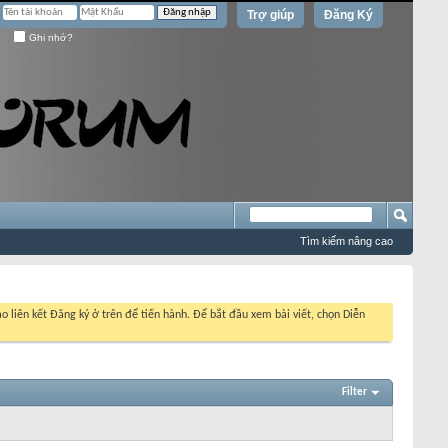
Trợ giúp
Đăng Ký
Ghi nhớ?
Tìm kiếm nâng cao
o liên kết Đăng ký ở trên để tiến hành. Để bắt đầu xem bài viết, chọn Diễn
Filter