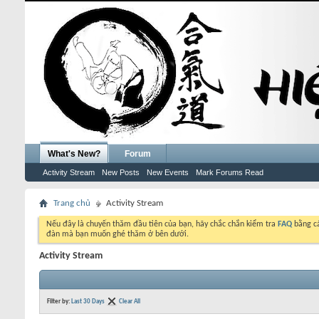
What's New?
Forum
Activity Stream
New Posts
New Events
Mark Forums Read
Trang chủ
Activity Stream
Nếu đây là chuyến thăm đầu tiên của bạn, hãy chắc chắn kiểm tra
FAQ
bằng cá
đàn mà bạn muốn ghé thăm ở bên dưới.
Activity Stream
Filter by:
Last 30 Days
Clear All