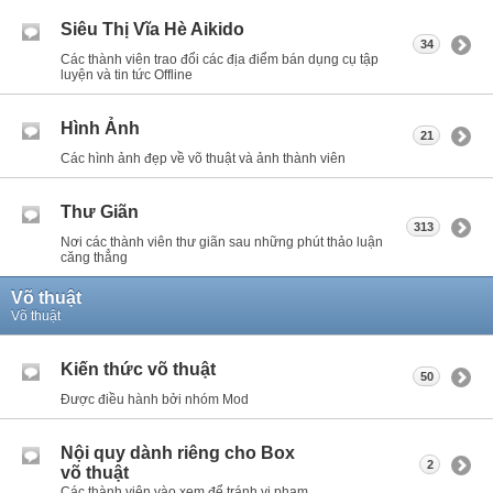
Siêu Thị Vĩa Hè Aikido
34
Các thành viên trao đổi các địa điểm bán dụng cụ tập
luyện và tin tức Offline
Hình Ảnh
21
Các hình ảnh đẹp về võ thuật và ảnh thành viên
Thư Giãn
313
Nơi các thành viên thư giãn sau những phút thảo luận
căng thẳng
Võ thuật
Võ thuật
Kiến thức võ thuật
50
Được điều hành bởi nhóm Mod
Nội quy dành riêng cho Box
2
võ thuật
Các thành viên vào xem để tránh vi phạm