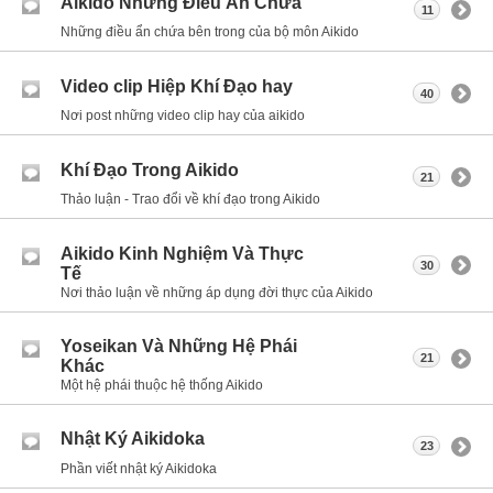
Aikido Những Điều Ẩn Chứa
11
Những điều ẩn chứa bên trong của bộ môn Aikido
Video clip Hiệp Khí Đạo hay
40
Nơi post những video clip hay của aikido
Khí Đạo Trong Aikido
21
Thảo luận - Trao đổi về khí đạo trong Aikido
Aikido Kinh Nghiệm Và Thực
30
Tế
Nơi thảo luận về những áp dụng đời thực của Aikido
Yoseikan Và Những Hệ Phái
21
Khác
Một hệ phái thuộc hệ thống Aikido
Nhật Ký Aikidoka
23
Phần viết nhật ký Aikidoka