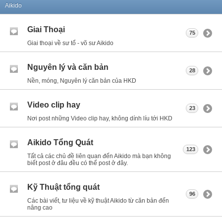
Aikido
Giai Thoại
75
Giai thoại về sư tổ - võ sư Aikido
Nguyên lý và căn bản
28
Nền, móng, Nguyên lý căn bản của HKD
Video clip hay
23
Nơi post những Video clip hay, không dính líu tới HKD
Aikido Tổng Quát
123
Tất cả các chủ đề liên quan đến Aikido mà bạn không
biết post ở đâu đều có thể post ở đây.
Kỹ Thuật tổng quát
96
Các bài viết, tư liệu về kỹ thuật Aikido từ căn bản đến
nâng cao