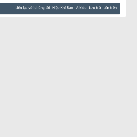
Liên lạc với chúng tôi
Hiệp Khí Đạo - Aikido
Lưu trữ
Lên trên