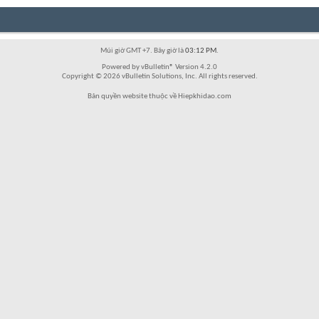
Múi giờ GMT +7. Bây giờ là
03:12 PM
.
Powered by vBulletin® Version 4.2.0
Copyright © 2026 vBulletin Solutions, Inc. All rights reserved.
Bản quyền website thuộc về Hiepkhidao.com