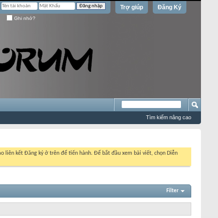
Trợ giúp
Đăng Ký
Ghi nhớ?
Tìm kiếm nâng cao
o liên kết Đăng ký ở trên để tiến hành. Để bắt đầu xem bài viết, chọn Diễn
Filter