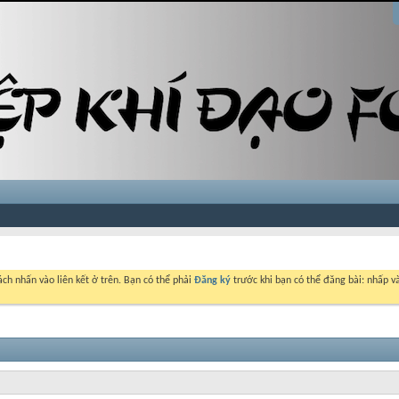
ch nhấn vào liên kết ở trên. Bạn có thể phải
Đăng ký
trước khi bạn có thể đăng bài: nhấp và