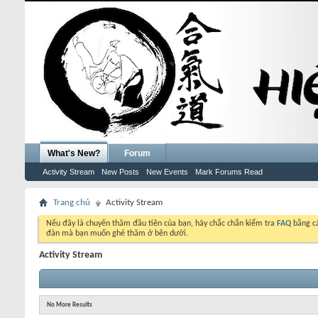
What's New?
Forum
Activity Stream
New Posts
New Events
Mark Forums Read
Trang chủ
Activity Stream
Nếu đây là chuyến thăm đầu tiên của bạn, hãy chắc chắn kiểm tra
FAQ
bằng cá
đàn mà bạn muốn ghé thăm ở bên dưới.
Activity Stream
No More Results