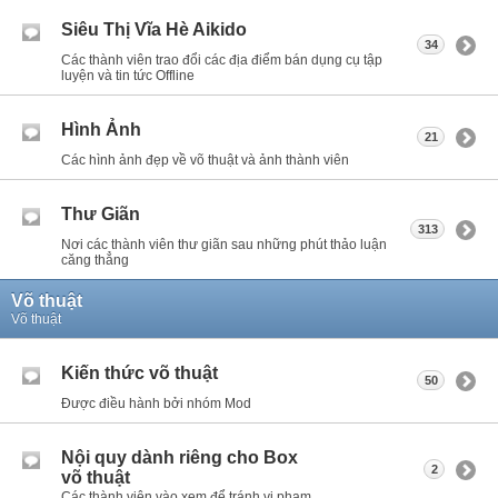
Siêu Thị Vĩa Hè Aikido
34
Các thành viên trao đổi các địa điểm bán dụng cụ tập
luyện và tin tức Offline
Hình Ảnh
21
Các hình ảnh đẹp về võ thuật và ảnh thành viên
Thư Giãn
313
Nơi các thành viên thư giãn sau những phút thảo luận
căng thẳng
Võ thuật
Võ thuật
Kiến thức võ thuật
50
Được điều hành bởi nhóm Mod
Nội quy dành riêng cho Box
2
võ thuật
Các thành viên vào xem để tránh vi phạm