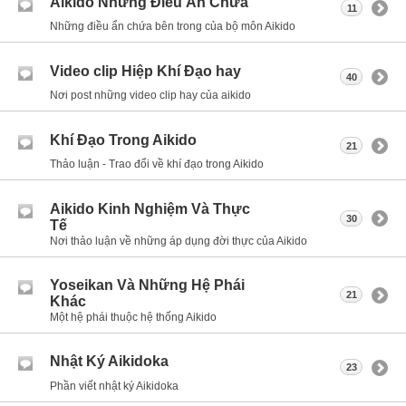
Aikido Những Điều Ẩn Chứa
11
Những điều ẩn chứa bên trong của bộ môn Aikido
Video clip Hiệp Khí Đạo hay
40
Nơi post những video clip hay của aikido
Khí Đạo Trong Aikido
21
Thảo luận - Trao đổi về khí đạo trong Aikido
Aikido Kinh Nghiệm Và Thực
30
Tế
Nơi thảo luận về những áp dụng đời thực của Aikido
Yoseikan Và Những Hệ Phái
21
Khác
Một hệ phái thuộc hệ thống Aikido
Nhật Ký Aikidoka
23
Phần viết nhật ký Aikidoka