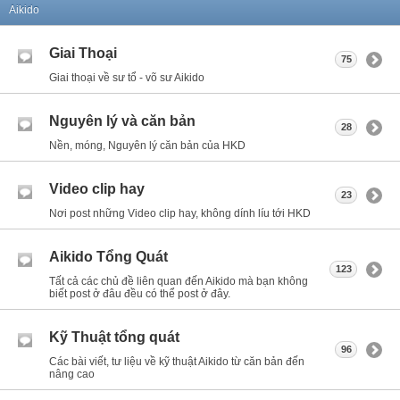
Aikido
Giai Thoại
75
Giai thoại về sư tổ - võ sư Aikido
Nguyên lý và căn bản
28
Nền, móng, Nguyên lý căn bản của HKD
Video clip hay
23
Nơi post những Video clip hay, không dính líu tới HKD
Aikido Tổng Quát
123
Tất cả các chủ đề liên quan đến Aikido mà bạn không
biết post ở đâu đều có thể post ở đây.
Kỹ Thuật tổng quát
96
Các bài viết, tư liệu về kỹ thuật Aikido từ căn bản đến
nâng cao