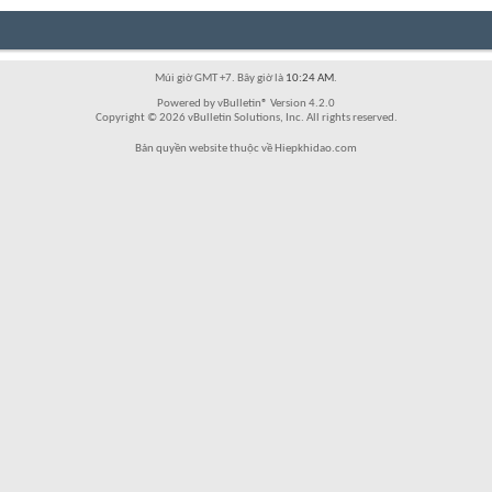
Múi giờ GMT +7. Bây giờ là
10:24 AM
.
Powered by vBulletin® Version 4.2.0
Copyright © 2026 vBulletin Solutions, Inc. All rights reserved.
Bản quyền website thuộc về Hiepkhidao.com