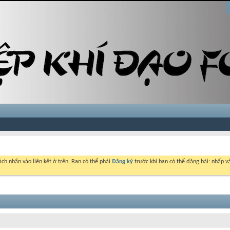
ch nhấn vào liên kết ở trên. Bạn có thể phải
Đăng ký
trước khi bạn có thể đăng bài: nhấp và