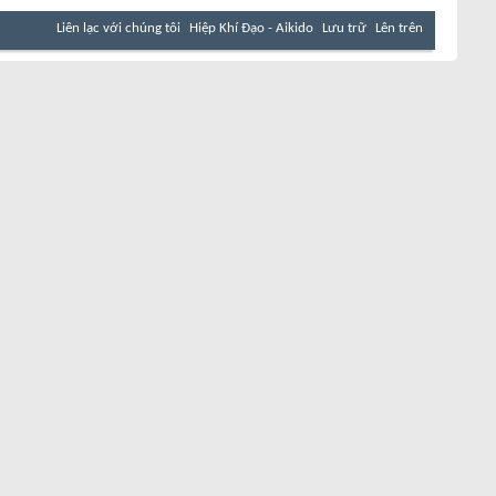
Liên lạc với chúng tôi
Hiệp Khí Đạo - Aikido
Lưu trữ
Lên trên