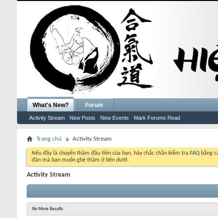
What's New?
Forum
Activity Stream
New Posts
New Events
Mark Forums Read
Trang chủ
Activity Stream
Nếu đây là chuyến thăm đầu tiên của bạn, hãy chắc chắn kiểm tra
FAQ
bằng cá
đàn mà bạn muốn ghé thăm ở bên dưới.
Activity Stream
No More Results