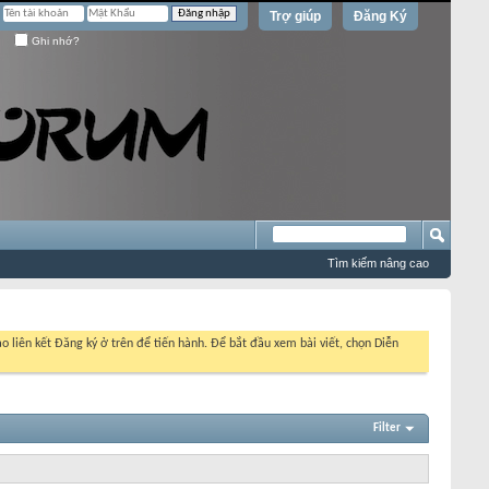
Trợ giúp
Đăng Ký
Ghi nhớ?
Tìm kiếm nâng cao
o liên kết Đăng ký ở trên để tiến hành. Để bắt đầu xem bài viết, chọn Diễn
Filter