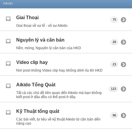
Aikido
Giai Thoại
75
Giai thoại về sư tổ - võ sư Aikido
Nguyên lý và căn bản
28
Nền, móng, Nguyên lý căn bản của HKD
Video clip hay
23
Nơi post những Video clip hay, không dính líu tới HKD
Aikido Tổng Quát
123
Tất cả các chủ đề liên quan đến Aikido mà bạn không
biết post ở đâu đều có thể post ở đây.
Kỹ Thuật tổng quát
96
Các bài viết, tư liệu về kỹ thuật Aikido từ căn bản đến
nâng cao