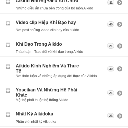
Aikido Những Điều Ẩn Chứa
11
Những điều ẩn chứa bên trong của bộ môn Aikido
Video clip Hiệp Khí Đạo hay
40
Nơi post những video clip hay của aikido
Khí Đạo Trong Aikido
21
Thảo luận - Trao đổi về khí đạo trong Aikido
Aikido Kinh Nghiệm Và Thực
30
Tế
Nơi thảo luận về những áp dụng đời thực của Aikido
Yoseikan Và Những Hệ Phái
21
Khác
Một hệ phái thuộc hệ thống Aikido
Nhật Ký Aikidoka
23
Phần viết nhật ký Aikidoka