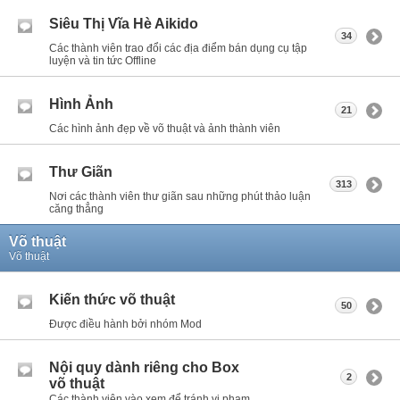
Siêu Thị Vĩa Hè Aikido
34
Các thành viên trao đổi các địa điểm bán dụng cụ tập
luyện và tin tức Offline
Hình Ảnh
21
Các hình ảnh đẹp về võ thuật và ảnh thành viên
Thư Giãn
313
Nơi các thành viên thư giãn sau những phút thảo luận
căng thẳng
Võ thuật
Võ thuật
Kiến thức võ thuật
50
Được điều hành bởi nhóm Mod
Nội quy dành riêng cho Box
2
võ thuật
Các thành viên vào xem để tránh vi phạm