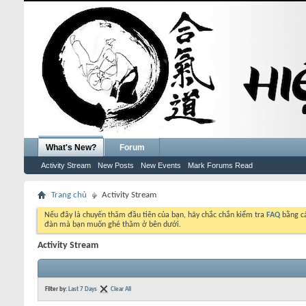
What's New?
Forum
Activity Stream
New Posts
New Events
Mark Forums Read
Trang chủ
Activity Stream
Nếu đây là chuyến thăm đầu tiên của bạn, hãy chắc chắn kiểm tra
FAQ
bằng cá
đàn mà bạn muốn ghé thăm ở bên dưới.
Activity Stream
Filter by:
Last 7 Days
Clear All