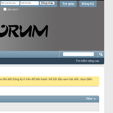
Trợ giúp
Đăng Ký
Ghi nhớ?
Tìm kiếm nâng cao
o liên kết Đăng ký ở trên để tiến hành. Để bắt đầu xem bài viết, chọn Diễn
Filter