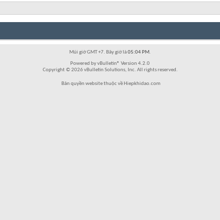
Múi giờ GMT +7. Bây giờ là
05:04 PM
.
Powered by vBulletin® Version 4.2.0
Copyright © 2026 vBulletin Solutions, Inc. All rights reserved.
Bản quyền website thuộc về Hiepkhidao.com