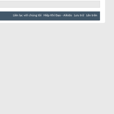
Liên lạc với chúng tôi
Hiệp Khí Đạo - Aikido
Lưu trữ
Lên trên