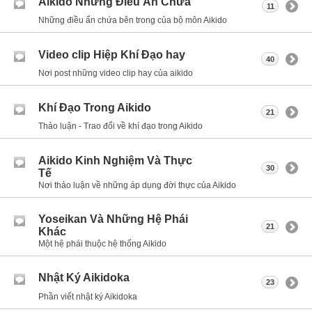
Aikido Những Điều Ẩn Chứa
11
Những điều ẩn chứa bên trong của bộ môn Aikido
Video clip Hiệp Khí Đạo hay
40
Nơi post những video clip hay của aikido
Khí Đạo Trong Aikido
21
Thảo luận - Trao đổi về khí đạo trong Aikido
Aikido Kinh Nghiệm Và Thực
30
Tế
Nơi thảo luận về những áp dụng đời thực của Aikido
Yoseikan Và Những Hệ Phái
21
Khác
Một hệ phái thuộc hệ thống Aikido
Nhật Ký Aikidoka
23
Phần viết nhật ký Aikidoka