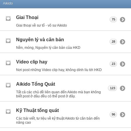
Aikido
Giai Thoại
75
Giai thoại về sư tổ - võ sư Aikido
Nguyên lý và căn bản
28
Nền, móng, Nguyên lý căn bản của HKD
Video clip hay
23
Nơi post những Video clip hay, không dính líu tới HKD
Aikido Tổng Quát
123
Tất cả các chủ đề liên quan đến Aikido mà bạn không
biết post ở đâu đều có thể post ở đây.
Kỹ Thuật tổng quát
96
Các bài viết, tư liệu về kỹ thuật Aikido từ căn bản đến
nâng cao