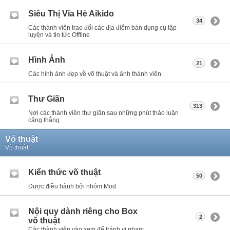
Siêu Thị Vĩa Hè Aikido
34
Các thành viên trao đổi các địa điểm bán dụng cụ tập
luyện và tin tức Offline
Hình Ảnh
21
Các hình ảnh đẹp về võ thuật và ảnh thành viên
Thư Giãn
313
Nơi các thành viên thư giãn sau những phút thảo luận
căng thẳng
Võ thuật
Võ thuật
Kiến thức võ thuật
50
Được điều hành bởi nhóm Mod
Nội quy dành riêng cho Box
2
võ thuật
Các thành viên vào xem để tránh vi phạm