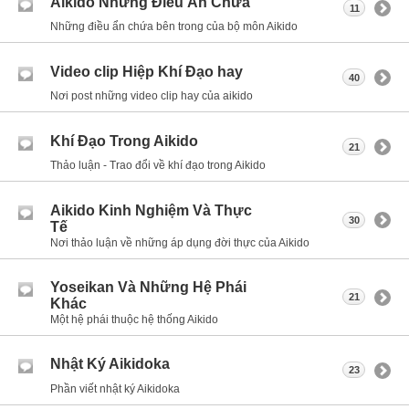
Aikido Những Điều Ẩn Chứa
11
Những điều ẩn chứa bên trong của bộ môn Aikido
Video clip Hiệp Khí Đạo hay
40
Nơi post những video clip hay của aikido
Khí Đạo Trong Aikido
21
Thảo luận - Trao đổi về khí đạo trong Aikido
Aikido Kinh Nghiệm Và Thực
30
Tế
Nơi thảo luận về những áp dụng đời thực của Aikido
Yoseikan Và Những Hệ Phái
21
Khác
Một hệ phái thuộc hệ thống Aikido
Nhật Ký Aikidoka
23
Phần viết nhật ký Aikidoka