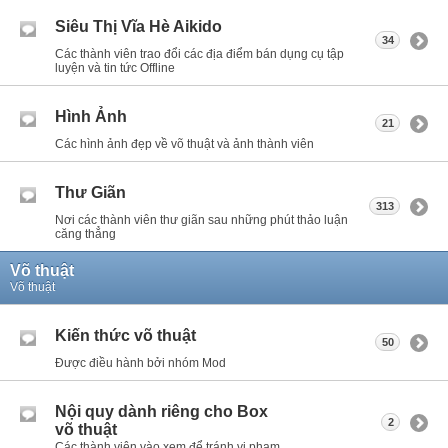
Siêu Thị Vĩa Hè Aikido
34
Các thành viên trao đổi các địa điểm bán dụng cụ tập
luyện và tin tức Offline
Hình Ảnh
21
Các hình ảnh đẹp về võ thuật và ảnh thành viên
Thư Giãn
313
Nơi các thành viên thư giãn sau những phút thảo luận
căng thẳng
Võ thuật
Võ thuật
Kiến thức võ thuật
50
Được điều hành bởi nhóm Mod
Nội quy dành riêng cho Box
2
võ thuật
Các thành viên vào xem để tránh vi phạm