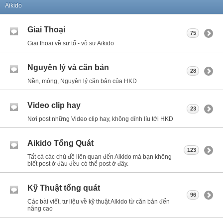
Aikido
Giai Thoại
75
Giai thoại về sư tổ - võ sư Aikido
Nguyên lý và căn bản
28
Nền, móng, Nguyên lý căn bản của HKD
Video clip hay
23
Nơi post những Video clip hay, không dính líu tới HKD
Aikido Tổng Quát
123
Tất cả các chủ đề liên quan đến Aikido mà bạn không
biết post ở đâu đều có thể post ở đây.
Kỹ Thuật tổng quát
96
Các bài viết, tư liệu về kỹ thuật Aikido từ căn bản đến
nâng cao