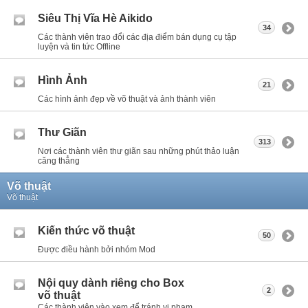
Siêu Thị Vĩa Hè Aikido
34
Các thành viên trao đổi các địa điểm bán dụng cụ tập
luyện và tin tức Offline
Hình Ảnh
21
Các hình ảnh đẹp về võ thuật và ảnh thành viên
Thư Giãn
313
Nơi các thành viên thư giãn sau những phút thảo luận
căng thẳng
Võ thuật
Võ thuật
Kiến thức võ thuật
50
Được điều hành bởi nhóm Mod
Nội quy dành riêng cho Box
2
võ thuật
Các thành viên vào xem để tránh vi phạm