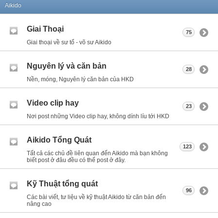
Aikido
Giai Thoại
75
Giai thoại về sư tổ - võ sư Aikido
Nguyên lý và căn bản
28
Nền, móng, Nguyên lý căn bản của HKD
Video clip hay
23
Nơi post những Video clip hay, không dính líu tới HKD
Aikido Tổng Quát
123
Tất cả các chủ đề liên quan đến Aikido mà bạn không
biết post ở đâu đều có thể post ở đây.
Kỹ Thuật tổng quát
96
Các bài viết, tư liệu về kỹ thuật Aikido từ căn bản đến
nâng cao