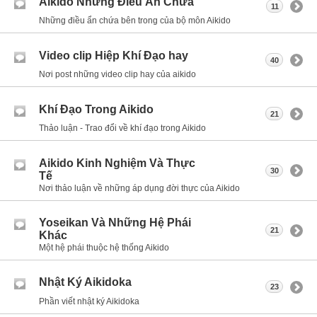
Aikido Những Điều Ẩn Chứa
11
Những điều ẩn chứa bên trong của bộ môn Aikido
Video clip Hiệp Khí Đạo hay
40
Nơi post những video clip hay của aikido
Khí Đạo Trong Aikido
21
Thảo luận - Trao đổi về khí đạo trong Aikido
Aikido Kinh Nghiệm Và Thực
30
Tế
Nơi thảo luận về những áp dụng đời thực của Aikido
Yoseikan Và Những Hệ Phái
21
Khác
Một hệ phái thuộc hệ thống Aikido
Nhật Ký Aikidoka
23
Phần viết nhật ký Aikidoka