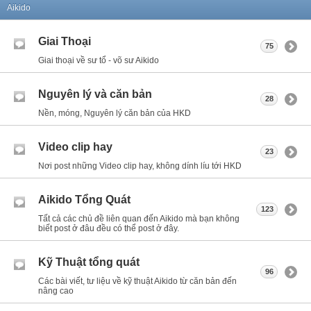
Aikido
Giai Thoại
75
Giai thoại về sư tổ - võ sư Aikido
Nguyên lý và căn bản
28
Nền, móng, Nguyên lý căn bản của HKD
Video clip hay
23
Nơi post những Video clip hay, không dính líu tới HKD
Aikido Tổng Quát
123
Tất cả các chủ đề liên quan đến Aikido mà bạn không
biết post ở đâu đều có thể post ở đây.
Kỹ Thuật tổng quát
96
Các bài viết, tư liệu về kỹ thuật Aikido từ căn bản đến
nâng cao