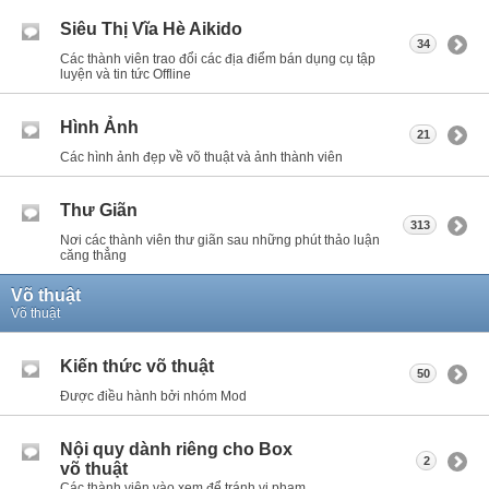
Siêu Thị Vĩa Hè Aikido
34
Các thành viên trao đổi các địa điểm bán dụng cụ tập
luyện và tin tức Offline
Hình Ảnh
21
Các hình ảnh đẹp về võ thuật và ảnh thành viên
Thư Giãn
313
Nơi các thành viên thư giãn sau những phút thảo luận
căng thẳng
Võ thuật
Võ thuật
Kiến thức võ thuật
50
Được điều hành bởi nhóm Mod
Nội quy dành riêng cho Box
2
võ thuật
Các thành viên vào xem để tránh vi phạm