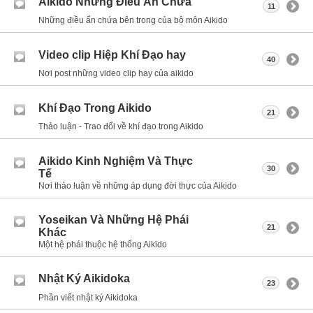
Aikido Những Điều Ẩn Chứa
11
Những điều ẩn chứa bên trong của bộ môn Aikido
Video clip Hiệp Khí Đạo hay
40
Nơi post những video clip hay của aikido
Khí Đạo Trong Aikido
21
Thảo luận - Trao đổi về khí đạo trong Aikido
Aikido Kinh Nghiệm Và Thực
30
Tế
Nơi thảo luận về những áp dụng đời thực của Aikido
Yoseikan Và Những Hệ Phái
21
Khác
Một hệ phái thuộc hệ thống Aikido
Nhật Ký Aikidoka
23
Phần viết nhật ký Aikidoka