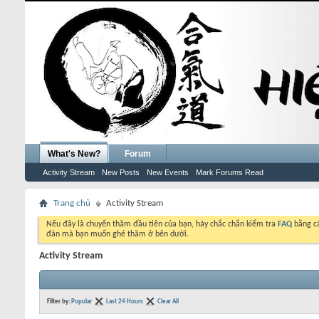
What's New?
Forum
Activity Stream
New Posts
New Events
Mark Forums Read
Trang chủ
Activity Stream
Nếu đây là chuyến thăm đầu tiên của bạn, hãy chắc chắn kiểm tra
FAQ
bằng cá
đàn mà bạn muốn ghé thăm ở bên dưới.
Activity Stream
Filter by:
Popular
Last 24 Hours
Clear All