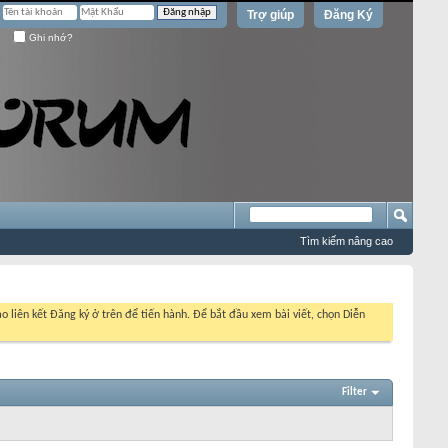
Trợ giúp
Đăng Ký
Ghi nhớ?
Tìm kiếm nâng cao
o liên kết Đăng ký ở trên để tiến hành. Để bắt đầu xem bài viết, chọn Diễn
Filter