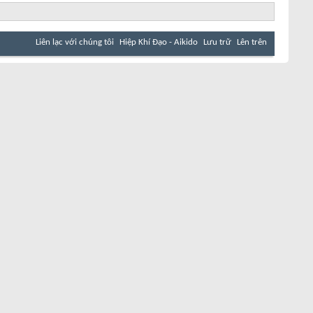
Liên lạc với chúng tôi
Hiệp Khí Đạo - Aikido
Lưu trữ
Lên trên