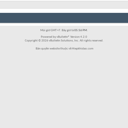
Múi giờ GMT +7. Bây giờ là
05:56 PM
.
Powered by vBulletin® Version 4.2.0
Copyright © 2026 vBulletin Solutions, Inc. All rights reserved.
Bản quyền website thuộc về Hiepkhidao.com