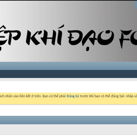
ch nhấn vào liên kết ở trên. Bạn có thể phải
Đăng ký
trước khi bạn có thể đăng bài: nhấp và