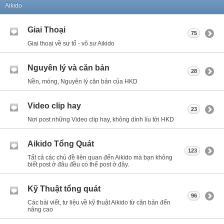
Aikido
Giai Thoại
75
Giai thoại về sư tổ - võ sư Aikido
Nguyên lý và căn bản
28
Nền, móng, Nguyên lý căn bản của HKD
Video clip hay
23
Nơi post những Video clip hay, không dính líu tới HKD
Aikido Tổng Quát
123
Tất cả các chủ đề liên quan đến Aikido mà bạn không
biết post ở đâu đều có thể post ở đây.
Kỹ Thuật tổng quát
96
Các bài viết, tư liệu về kỹ thuật Aikido từ căn bản đến
nâng cao