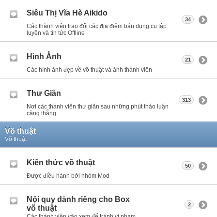
Siêu Thị Vĩa Hè Aikido
34
Các thành viên trao đổi các địa điểm bán dụng cụ tập
luyện và tin tức Offline
Hình Ảnh
21
Các hình ảnh đẹp về võ thuật và ảnh thành viên
Thư Giãn
313
Nơi các thành viên thư giãn sau những phút thảo luận
căng thẳng
Võ thuật
Võ thuật
Kiến thức võ thuật
50
Được điều hành bởi nhóm Mod
Nội quy dành riêng cho Box
2
võ thuật
Các thành viên vào xem để tránh vi phạm