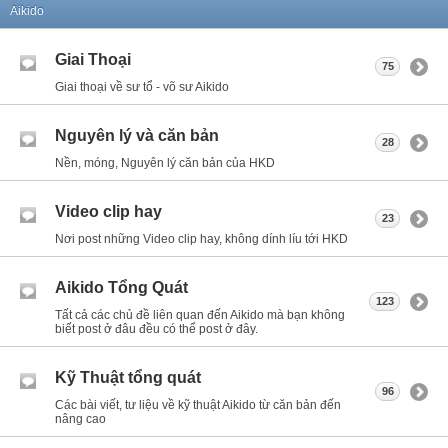
Aikido
Giai Thoại
75
Giai thoại về sư tổ - võ sư Aikido
Nguyên lý và căn bản
28
Nền, móng, Nguyên lý căn bản của HKD
Video clip hay
23
Nơi post những Video clip hay, không dính líu tới HKD
Aikido Tổng Quát
123
Tất cả các chủ đề liên quan đến Aikido mà bạn không
biết post ở đâu đều có thể post ở đây.
Kỹ Thuật tổng quát
96
Các bài viết, tư liệu về kỹ thuật Aikido từ căn bản đến
nâng cao