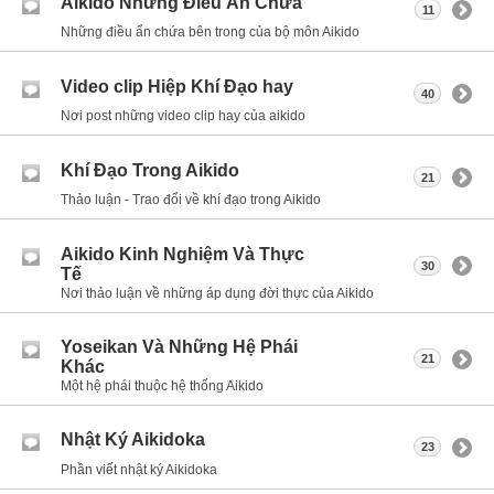
Aikido Những Điều Ẩn Chứa
11
Những điều ẩn chứa bên trong của bộ môn Aikido
Video clip Hiệp Khí Đạo hay
40
Nơi post những video clip hay của aikido
Khí Đạo Trong Aikido
21
Thảo luận - Trao đổi về khí đạo trong Aikido
Aikido Kinh Nghiệm Và Thực
30
Tế
Nơi thảo luận về những áp dụng đời thực của Aikido
Yoseikan Và Những Hệ Phái
21
Khác
Một hệ phái thuộc hệ thống Aikido
Nhật Ký Aikidoka
23
Phần viết nhật ký Aikidoka