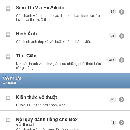
Siêu Thị Vĩa Hè Aikido
34
Các thành viên trao đổi các địa điểm bán dụng cụ tập
luyện và tin tức Offline
Hình Ảnh
21
Các hình ảnh đẹp về võ thuật và ảnh thành viên
Thư Giãn
313
Nơi các thành viên thư giãn sau những phút thảo luận
căng thẳng
Võ thuật
Võ thuật
Kiến thức võ thuật
50
Được điều hành bởi nhóm Mod
Nội quy dành riêng cho Box
2
võ thuật
Các thành viên vào xem để tránh vi phạm