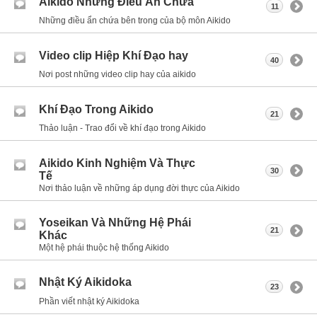
Aikido Những Điều Ẩn Chứa
11
Những điều ẩn chứa bên trong của bộ môn Aikido
Video clip Hiệp Khí Đạo hay
40
Nơi post những video clip hay của aikido
Khí Đạo Trong Aikido
21
Thảo luận - Trao đổi về khí đạo trong Aikido
Aikido Kinh Nghiệm Và Thực
30
Tế
Nơi thảo luận về những áp dụng đời thực của Aikido
Yoseikan Và Những Hệ Phái
21
Khác
Một hệ phái thuộc hệ thống Aikido
Nhật Ký Aikidoka
23
Phần viết nhật ký Aikidoka