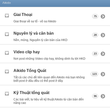
Aikido
Giai Thoại
75
Giai thoại về sư tổ - võ sư Aikido
Nguyên lý và căn bản
28
Nền, móng, Nguyên lý căn bản của HKD
Video clip hay
23
Nơi post những Video clip hay, không dính líu tới HKD
Aikido Tổng Quát
123
Tất cả các chủ đề liên quan đến Aikido mà bạn không
biết post ở đâu đều có thể post ở đây.
Kỹ Thuật tổng quát
96
Các bài viết, tư liệu về kỹ thuật Aikido từ căn bản đến
nâng cao