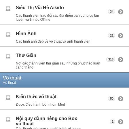
Siêu Thị Vĩa Hè Aikido
34
Các thành viên trao đổi các địa điểm bán dụng cụ tập
luyện và tin tức Offline
Hình Ảnh
21
Các hình ảnh đẹp về võ thuật và ảnh thành viên
Thư Giãn
313
Nơi các thành viên thư giãn sau những phút thảo luận
căng thẳng
Võ thuật
Võ thuật
Kiến thức võ thuật
50
Được điều hành bởi nhóm Mod
Nội quy dành riêng cho Box
2
võ thuật
Các thành viên vào xem để tránh vi phạm